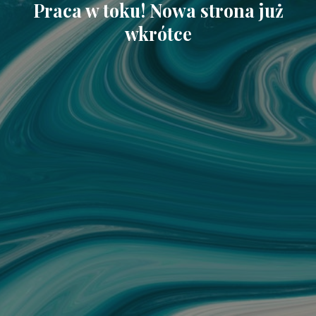
Praca w toku! Nowa strona już
wkrótce