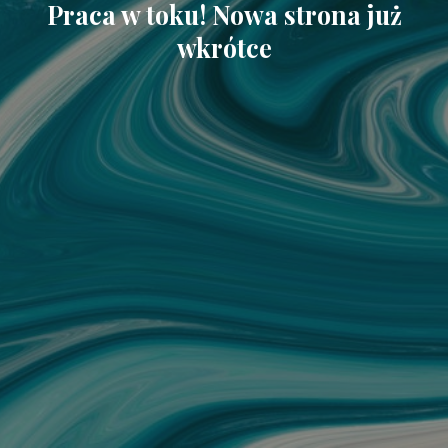
Praca w toku! Nowa strona już
wkrótce