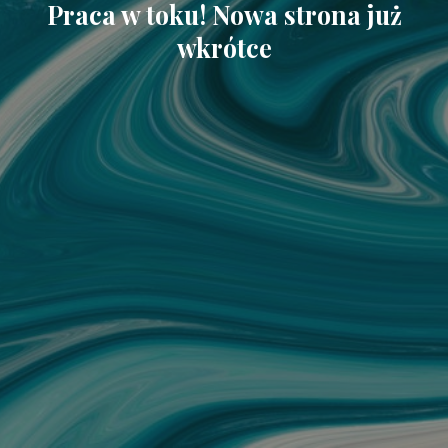
Praca w toku! Nowa strona już
wkrótce