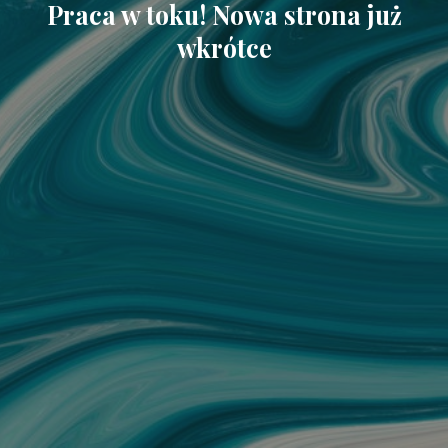
Praca w toku! Nowa strona już
wkrótce