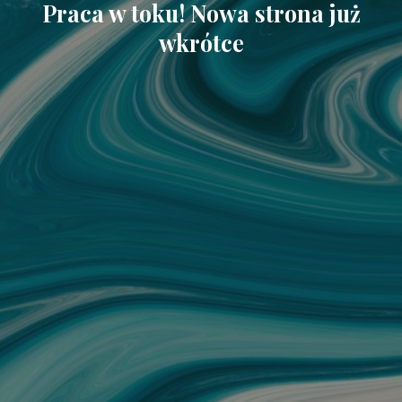
Praca w toku! Nowa strona już
wkrótce