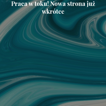
Praca w toku! Nowa strona już
wkrótce