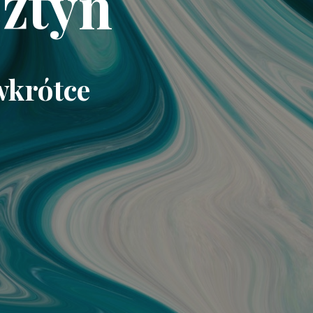
ztyn
wkrótce