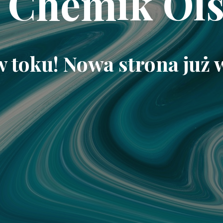
 Chemik Ols
w toku! Nowa strona już 