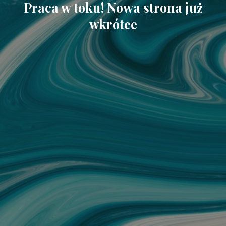
Praca w toku! Nowa strona już
wkrótce