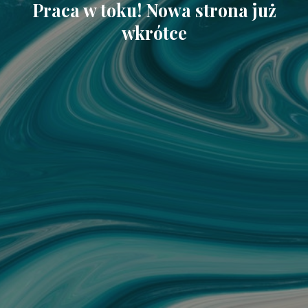
Praca w toku! Nowa strona już
wkrótce